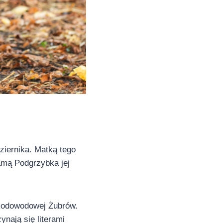
ziernika. Matką tego
amą Podgrzybka jej
 Rodowodowej Żubrów.
ynają się literami