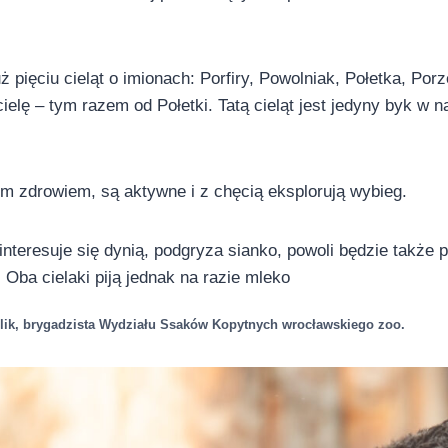
ż pięciu cieląt o imionach: Porfiry, Powolniak, Połetka, Por
ielę – tym razem od Połetki. Tatą cieląt jest jedyny byk w 
m zdrowiem, są aktywne i z chęcią eksplorują wybieg.
interesuje się dynią, podgryza sianko, powoli będzie także 
. Oba cielaki piją jednak na razie mleko
lik, brygadzista Wydziału Ssaków Kopytnych wrocławskiego zoo.