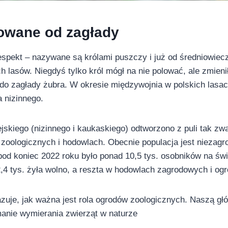
towane od zagłady
espekt – nazywane są królami puszczy i już od średniowiec
h lasów. Niegdyś tylko król mógł na nie polować, ale zmienił
do zagłady żubra. W okresie międzywojnia w polskich lasach
 nizinnego.
jskiego (nizinnego i kaukaskiego) odtworzono z puli tak zwa
zoologicznych i hodowlach. Obecnie populacja jest niezagr
d koniec 2022 roku było ponad 10,5 tys. osobników na świe
,4 tys. żyła wolno, a reszta w hodowlach zagrodowych i og
zuje, jak ważna jest rola ogrodów zoologicznych. Naszą gł
anie wymierania zwierząt w naturze