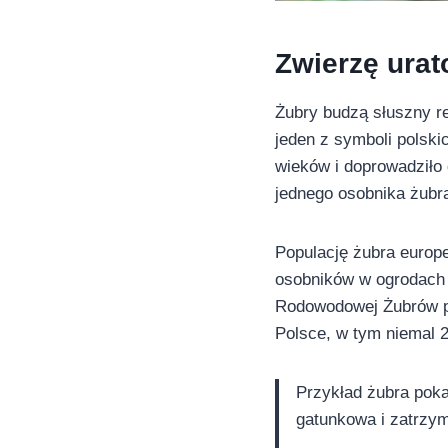
Zwierzę ura
Żubry budzą słuszny r
jeden z symboli polskic
wieków i doprowadziło 
jednego osobnika żubra
Populację żubra europe
osobników w ogrodach 
Rodowodowej Żubrów po
Polsce, w tym niemal 2
Przykład żubra poka
gatunkowa i zatrzym