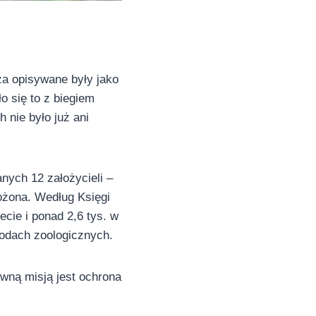
za opisywane były jako
o się to z biegiem
 nie było już ani
nych 12 założycieli –
ożona. Według Księgi
cie i ponad 2,6 tys. w
rodach zoologicznych.
ówną misją jest ochrona