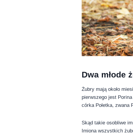
Dwa młode ż
Żubry mają około miesi
pierwszego jest Porin
córka Połetka, zwana 
Skąd takie osobliwe i
Imiona wszystkich żubr