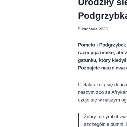
Urodziły si
Podgrzybk
5 listopada 2023
Pomelo i Podgrzybek 
razie piją mleko, ale
gatunku, który kiedy
Poznajcie nasze dwa 
Cielaki czują się dobr
naszym zoo za Afrykari
czuje się w naszym og
Żubry to symbol zwi
szczególnie dumni. 