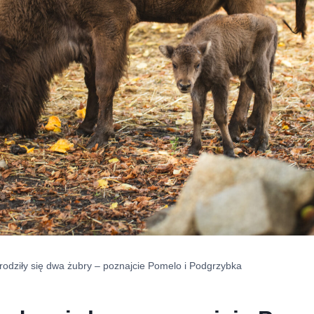
rodziły się dwa żubry – poznajcie Pomelo i Podgrzybka