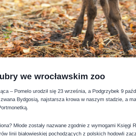
ubry we wrocławskim zoo
ąca – Pomelo urodził się 23 września, a Podgrzybek 9 paźd
a zwana Bydgosią, najstarsza krowa w naszym stadzie, a m
Portmonetką.
miona? Młode zostały nazwane zgodnie z wymogami Księgi
ów linii białowieskiej pochodzących z polskich hodowli zacz