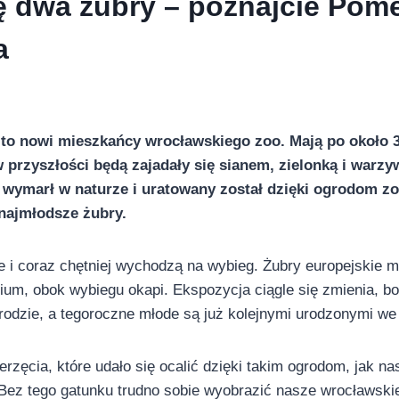
ę dwa żubry – poznajcie Pome
a
to nowi mieszkańcy wrocławskiego zoo. Mają po około 
 w przyszłości będą zajadały się sianem, zielonką i warz
ś wymarł w naturze i uratowany został dzięki ogrodom z
najmłodsze żubry.
ze i coraz chętniej wychodzą na wybieg. Żubry europejskie 
um, obok wybiegu okapi. Ekspozycja ciągle się zmienia, bo
rodzie, a tegoroczne młode są już kolejnymi urodzonymi we
erzęcia, które udało się ocalić dzięki takim ogrodom, jak n
Bez tego gatunku trudno sobie wyobrazić nasze wrocławskie