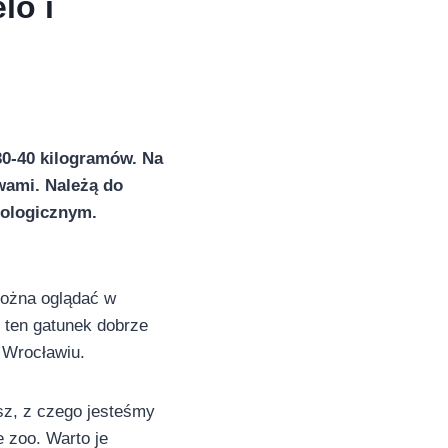
lo i
30-40 kilogramów. Na
ywami. Należą do
oologicznym.
można oglądać w
 ten gatunek dobrze
 Wrocławiu.
asz, z czego jesteśmy
 zoo. Warto je