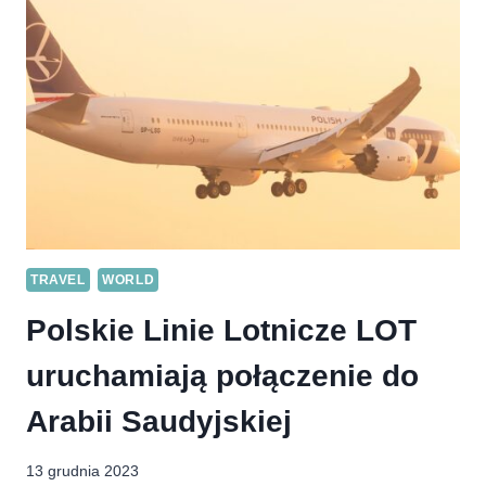
UP!
POLSKA
NA
RAJSKĄ
SRI
LANKĘ
TRAVEL
WORLD
Polskie Linie Lotnicze LOT
uruchamiają połączenie do
Arabii Saudyjskiej
13 grudnia 2023