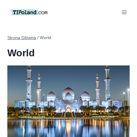
Przejdź
do
treści
Strona Główna
/
World
World