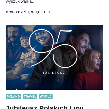
wyszukiwarka…
JUŻ
DOWIEDZ SIĘ WIĘCEJ
NIE
DUBAJ,
A
ABU
ZABI
PRZYCIĄGA
TURYSTÓW
Z
POLSKI
POLAND
TRAVEL
WORLD
Jubileusz Polskich Linii