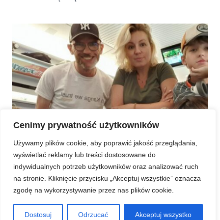
NA
AZJĘ
ROZPOCZĘTY!
Cenimy prywatność użytkowników
Używamy plików cookie, aby poprawić jakość przeglądania,
wyświetlać reklamy lub treści dostosowane do
indywidualnych potrzeb użytkowników oraz analizować ruch
LIFE STYLE
TRAVEL
WORLD
na stronie. Kliknięcie przycisku „Akceptuj wszystkie” oznacza
Jak przejechać z Lizbony do
zgodę na wykorzystywanie przez nas plików cookie.
Hongkongu transportem
Dostosuj
Odrzucać
Akceptuj wszystko