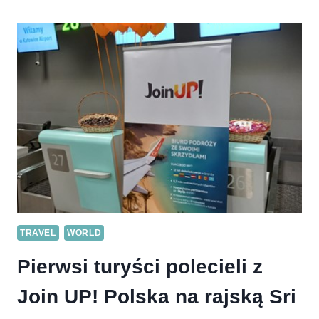
LINII
LOTNICZYCH
LOT.
WAŻNE,
Z
KIM
PODRÓŻUJESZ
OD
95
LAT
TRAVEL
WORLD
Pierwsi turyści polecieli z
Join UP! Polska na rajską Sri