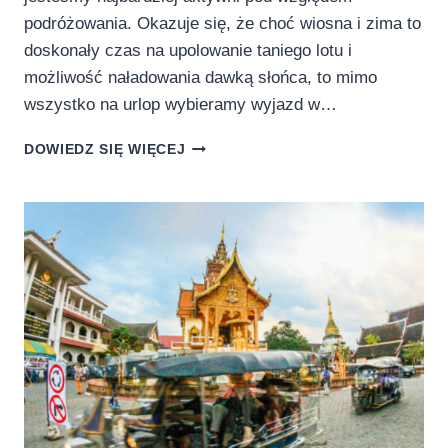
podróżowania. Okazuje się, że choć wiosna i zima to
doskonały czas na upolowanie taniego lotu i
możliwość naładowania dawką słońca, to mimo
wszystko na urlop wybieramy wyjazd w…
JAK
DOWIEDZ SIĘ WIĘCEJ
PORY
ROKU
WPŁYWAJĄ
NA
SPOSÓB
PODRÓŻOWANIA?