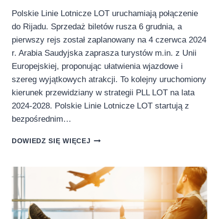
Polskie Linie Lotnicze LOT uruchamiają połączenie
do Rijadu. Sprzedaż biletów rusza 6 grudnia, a
pierwszy rejs został zaplanowany na 4 czerwca 2024
r. Arabia Saudyjska zaprasza turystów m.in. z Unii
Europejskiej, proponując ułatwienia wjazdowe i
szereg wyjątkowych atrakcji. To kolejny uruchomiony
kierunek przewidziany w strategii PLL LOT na lata
2024-2028. Polskie Linie Lotnicze LOT startują z
bezpośrednim…
POLSKIE
DOWIEDZ SIĘ WIĘCEJ
LINIE
LOTNICZE
LOT
URUCHAMIAJĄ
POŁĄCZENIE
DO
ARABII