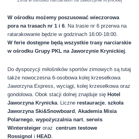
Zima w ośrodku narciarskim na Jaworzynie Krynickiej
W ośrodku możemy poszusować wieczorowa
pora na trasach nr 1 i 6
. Na trasie nr 6 przerwa na
ratarakowanie będzie w godzinach 16:00-18:00.
W ferie dostępne będą wszystkie trasy narciarskie
w ośrodku Grupy PKL na Jaworzynie Krynickiej
.
Do dyspozycji miłośników sportów zimowych są tutaj
także nowoczesna 6-osobowa kolej krzesełkowa
Jaworzyna Express, wyciągi, kolej krzesełkowa oraz
gondolowa. Obok stacji dolnej znajduje się
Hotel
Jaworzyna Krynicka
. Liczne
restauracje
,
szkoła
Jaworzyna Ski&Snowboard
,
Akademia Misia
Polarnego
,
wypożyczalnia nart
,
serwis
Wintersteiger
oraz
centrum testowe
Rossignol
i
HEAD
.