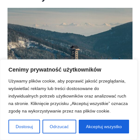
Cenimy prywatność użytkowników
Używamy plików cookie, aby poprawić jakość przeglądania,
Ośrodek narciarski PKL na Mosornym Groniu w Zawoi
wyświetlać reklamy lub treści dostosowane do
indywidualnych potrzeb użytkowników oraz analizować ruch
W ośrodku PKL na Mosornym Groniu w Zawoi
na stronie. Kliknięcie przycisku „Akceptuj wszystkie” oznacza
narciarze skorzystają z dobrze przygotowanej 1,5
zgodę na wykorzystywanie przez nas plików cookie.
km trasy
. Przez całą zimę stok jest profesjonalnie
przygotowywany i oświetlony na całej długości, co
Dostosuj
Odrzucać
Akceptuj wszystko
oznacza, że amatorzy sportów zimowych mogą z