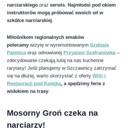
narciarskiego
oraz
serwis
.
Najmłodsi pod okiem
instruktorów mogą próbować swoich sił w
szkółce narciarskiej
.
Miłośnikom regionalnych smaków
polecamy
wizytę w wyremontowanym
Szałasie
Palenica
oraz odnowionej
Przystani Szafranówka
–
zdecydowanie czekają tutaj na nas kuchenne
rarytasy! Jeśli planujemy w Szczawnicy zatrzymać
się na dłużej, warto skorzystać z oferty
Willi i
Restauracji pod Kolejką
, a spędzimy ferie z
widokiem na trasy
.
Mosorny Groń czeka na
narciarzy!