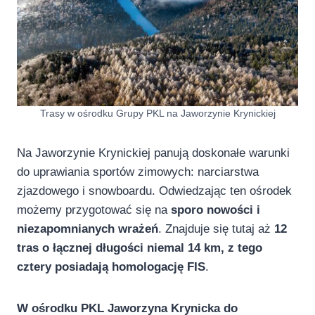
Trasy w ośrodku Grupy PKL na Jaworzynie Krynickiej
Na Jaworzynie Krynickiej panują doskonałe warunki
do uprawiania sportów zimowych: narciarstwa
zjazdowego i snowboardu. Odwiedzając ten ośrodek
możemy przygotować się na
sporo nowości i
niezapomnianych wrażeń
. Znajduje się tutaj aż
12
tras o łącznej długości niemal 14 km, z tego
cztery posiadają homologację FIS
.
W ośrodku PKL Jaworzyna Krynicka do