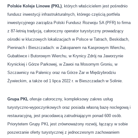
Polskie Koleje Linowe (PKL)
, których właścicielem jest pośrednio
fundusz inwestycji infrastrukturalnych, którego częścią portfela
inwestycyjnego zarządza Polski Fundusz Rozwoju SA (PFR) to firma
z 87-letnią tradycją, całoroczny operator turystyczny prowadzący
ośrodki w kluczowych lokalizacjach w Polsce w Tatrach, Beskidach,
Pieninach i Bieszczadach: w Zakopanem na Kasprowym Wierchu,
Gubałówce i Butorowym Wierchu, w Krynicy Zdrój na Jaworzynie
Krynickiej i Górze Parkowej, w Zawoi na Mosornym Groniu, w
Szczawnicy na Palenicy oraz na Górze Żar w Międzybrodziu
Żywieckim, a także od 1 lipca 2022 r. w Bieszczadach w Solinie.
Grupa PKL
oferuje całoroczny, kompleksowy zakres usług
turystyczno-wypoczynkowych oraz posiada własną bazę noclegową i
restauracyjną, jest pracodawcą zatrudniającym ponad 600 osób.
Priorytetem Grupy PKL jest zrównoważony rozwój, łączący w sobie
poszerzanie oferty turystycznej z jednoczesnym zachowaniem