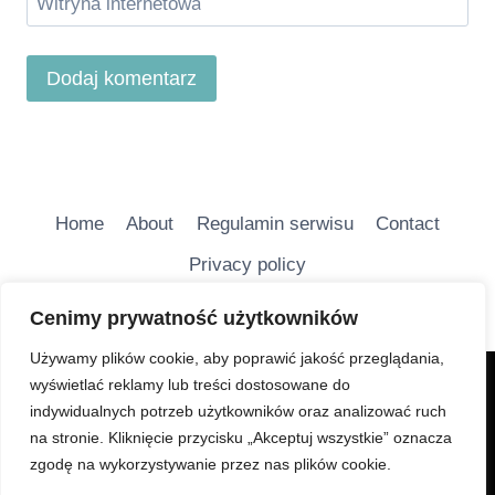
Witryna internetowa
Home
About
Regulamin serwisu
Contact
Privacy policy
Cenimy prywatność użytkowników
Używamy plików cookie, aby poprawić jakość przeglądania,
wyświetlać reklamy lub treści dostosowane do
Charakter Serwisu jest głównie informacyjny i ma na
indywidualnych potrzeb użytkowników oraz analizować ruch
celu bezpłatne udostępnianie wiadomości
na stronie. Kliknięcie przycisku „Akceptuj wszystkie” oznacza
turystycznych.
zgodę na wykorzystywanie przez nas plików cookie.