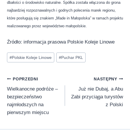
dbałości o środowisko naturalne. Spółka została włączona do grona
najbardziej rozpoznawalnych i godnych polecenia marek regionu,
które posługują się znakiem „Made in Małopolska” w ramach projektu
realizowanego przez województwo małopolskie.
Źródło: informacja prasowa Polskie Koleje Linowe
Tagi
#
Polskie Koleje Linowe
#
Puchar PKL
wpisu:
Nawigacja
POPRZEDNI
NASTĘPNY
Wielkanocne podróże –
Już nie Dubaj, a Abu
wpisu
bezpieczeństwo
Zabi przyciąga turystów
najmłodszych na
z Polski
pierwszym miejscu