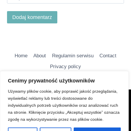
Home
About
Regulamin serwisu
Contact
Privacy policy
Cenimy prywatność użytkowników
Używamy plików cookie, aby poprawić jakość przeglądania,
wyświetlać reklamy lub treści dostosowane do
Charakter Serwisu jest głównie informacyjny i ma na
indywidualnych potrzeb użytkowników oraz analizować ruch
celu bezpłatne udostępnianie wiadomości
na stronie. Kliknięcie przycisku „Akceptuj wszystkie” oznacza
turystycznych.
zgodę na wykorzystywanie przez nas plików cookie.