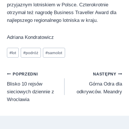
przyjaznym lotniskiem w Polsce. Czterokrotnie
otrzymał też nagrodę Business Traveller Award dla
najlepszego regionalnego lotniska w kraju.
Adriana Kondratowicz
Tagi
#
lot
#
podróż
#
samolot
wpisu:
Nawigacja
POPRZEDNI
NASTĘPNY
Blisko 10 rejsów
Górna Odra dla
wpisu
sieciowych dziennie z
odkrywców. Meandry
Wrocławia