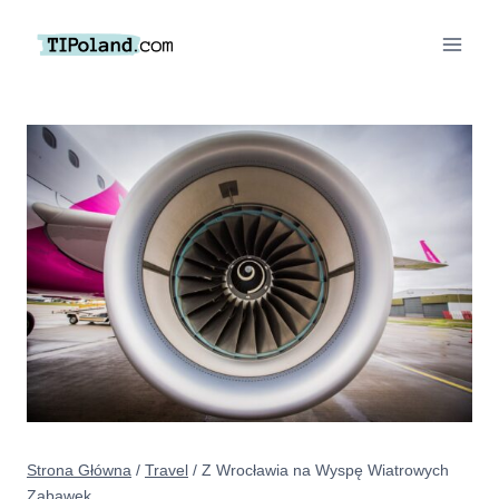
Przejdź
do
treści
Strona Główna
/
Travel
/
Z Wrocławia na Wyspę Wiatrowych
Zabawek