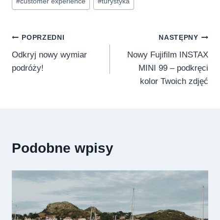
#
customer experience
#
turystyka
wpisu:
Nawigacja
POPRZEDNI
NASTĘPNY
Odkryj nowy wymiar
Nowy Fujifilm INSTAX
wpisu
podróży!
MINI 99 – podkręci
kolor Twoich zdjęć
Podobne wpisy