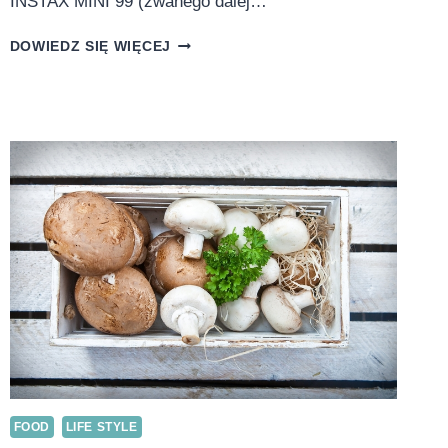
INSTAX MINI 99 (zwanego dalej…
NOWY
DOWIEDZ SIĘ WIĘCEJ
FUJIFILM
INSTAX
MINI
99
–
PODKRĘCI
KOLOR
TWOICH
ZDJĘĆ
FOOD
LIFE STYLE