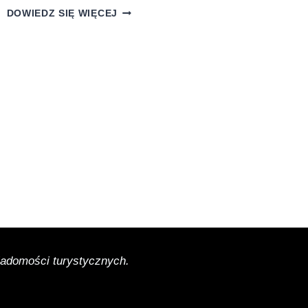
KAPELUSZE
DOWIEDZ SIĘ WIĘCEJ
NA
STOLE,
CZYLI
PIECZARKOWE
WARIACJE.
POMYSŁY
NA
PRZEKĄSKI
Z
PIECZARKAMI
wiadomości turystycznych.