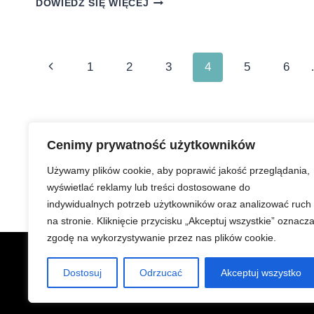
DOWIEDZ SIĘ WIĘCEJ
W
TURYSTYCE:
JAKIE
TRENDY
Nawigacja
Poprzednia
1
2
3
4
5
6
KSZTAŁTUJĄ
OCZEKIWANIA
strony
strona
KLIENTÓW?
Cenimy prywatność użytkowników
Używamy plików cookie, aby poprawić jakość przeglądania,
wyświetlać reklamy lub treści dostosowane do
indywidualnych potrzeb użytkowników oraz analizować ruch
na stronie. Kliknięcie przycisku „Akceptuj wszystkie” oznacz
zgodę na wykorzystywanie przez nas plików cookie.
Charakter Serwisu jest g
Dostosuj
Odrzucać
Akceptuj wszystko