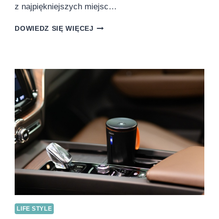
z najpiękniejszych miejsc…
ZACHWYĆ
DOWIEDZ SIĘ WIĘCEJ
SIĘ
BARWAMI
WIOSNY
W
STAMBULE
LIFE STYLE