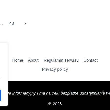
NOWY
WYMIAR
PODRÓŻY!
Następna
…
43
strona
Home
About
Regulamin serwisu
Contact
Privacy policy
a
łównie informacyjny i ma na celu bezpłatne udostępnianie 
© 2026