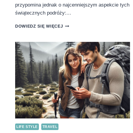
przypomina jednak o najcenniejszym aspekcie tych
świątecznych podróży:…
WIELKANOCNE
DOWIEDZ SIĘ WIĘCEJ
PODRÓŻE
–
BEZPIECZEŃSTWO
NAJMŁODSZYCH
NA
PIERWSZYM
MIEJSCU
LIFE STYLE
TRAVEL