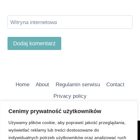
Witryna internetowa
Home
About
Regulamin serwisu
Contact
Privacy policy
Cenimy prywatność użytkowników
Używamy plików cookie, aby poprawić jakość przeglądania,
wyświetlać reklamy lub treści dostosowane do
Charakter Serwisu jest głównie informacyjny i ma na
indywidualnych potrzeb użytkowników oraz analizować ruch