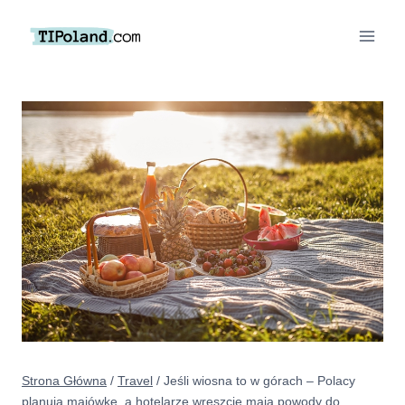
Przejdź
do
treści
Strona Główna
/
Travel
/
Jeśli wiosna to w górach – Polacy
planują majówkę, a hotelarze wreszcie mają powody do