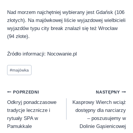
Nad morzem najchętniej wybierany jest Gdańsk (106
złotych). Na majówkowej liście wyjazdowej wielbicieli
wyjazdów typu city break znalazł się też Wrocław
(94 złote).
Źródło informacji: Nocowanie.pl
Tagi
#
majówka
wpisu:
Nawigacja
POPRZEDNI
NASTĘPNY
Odkryj ponadczasowe
Kasprowy Wierch wciąż
wpisu
tradycje lecznicze i
dostępny dla narciarzy
rytuały SPA w
– poszusujemy w
Pamukkale
Dolinie Gąsienicowej