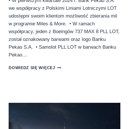
• W pierwszym kwartale 2024 r. Bank Pekao S.A.
we współpracy z Polskimi Liniami Lotniczymi LOT
udostępni swoim klientom możliwość zbierania mil
w programie Miles & More. • W ramach
współpracy, jeden z Boeingów 737 MAX 8 PLL LOT,
został oznakowany barwami oraz logo Banku
Pekao S.A. • Samolot PLL LOT w barwach Banku
Pekao…
BOEING
DOWIEDZ SIĘ WIĘCEJ
737
MAX
8
W
BARWACH
PEKAO
WIZYTÓWKĄ
STRATEGICZNEJ
WSPÓŁPRACY
PLL