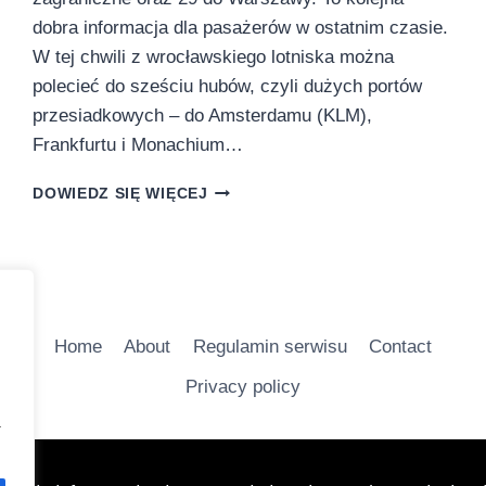
dobra informacja dla pasażerów w ostatnim czasie.
W tej chwili z wrocławskiego lotniska można
polecieć do sześciu hubów, czyli dużych portów
przesiadkowych – do Amsterdamu (KLM),
Frankfurtu i Monachium…
BLISKO
DOWIEDZ SIĘ WIĘCEJ
10
REJSÓW
SIECIOWYCH
DZIENNIE
Z
WROCŁAWIA
Home
About
Regulamin serwisu
Contact
Privacy policy
a