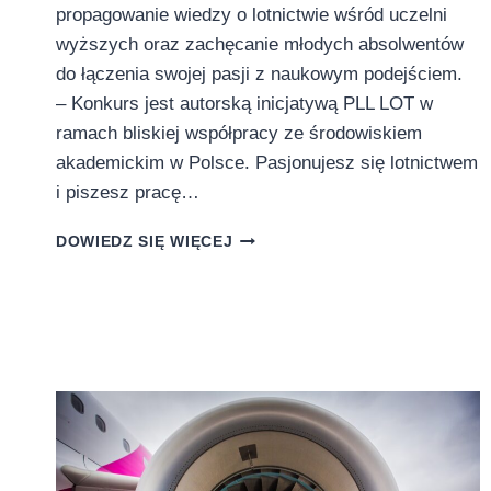
propagowanie wiedzy o lotnictwie wśród uczelni
wyższych oraz zachęcanie młodych absolwentów
do łączenia swojej pasji z naukowym podejściem.
– Konkurs jest autorską inicjatywą PLL LOT w
ramach bliskiej współpracy ze środowiskiem
akademickim w Polsce. Pasjonujesz się lotnictwem
i piszesz pracę…
PLL
DOWIEDZ SIĘ WIĘCEJ
LOT
STARTUJĄ
Z
3.
EDYCJĄ
KONKURSU
NA
NAJLEPSZĄ
PRACĘ
DYPLOMOWĄ