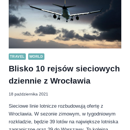
LOT
I
BANKU
PEKAO
S.A.
TRAVEL
WORLD
Blisko 10 rejsów sieciowych
dziennie z Wrocławia
18 października 2021
Sieciowe linie lotnicze rozbudowują ofertę z
Wrocławia. W sezonie zimowym, w tygodniowym
rozkładzie, będzie 39 lotów na największe lotniska
zagraniczne oraz 29 do Warszawy. To kolejna