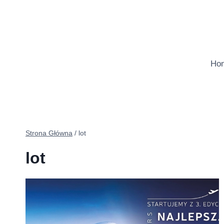
Przejdź
do
treści
Ho
Strona Główna
/
lot
lot