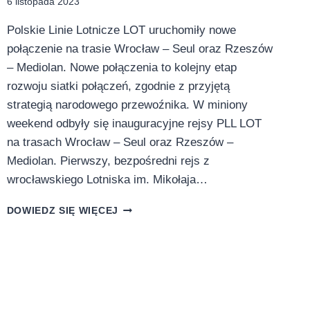
6 listopada 2023
Polskie Linie Lotnicze LOT uruchomiły nowe
połączenie na trasie Wrocław – Seul oraz Rzeszów
– Mediolan. Nowe połączenia to kolejny etap
rozwoju siatki połączeń, zgodnie z przyjętą
strategią narodowego przewoźnika. W miniony
weekend odbyły się inauguracyjne rejsy PLL LOT
na trasach Wrocław – Seul oraz Rzeszów –
Mediolan. Pierwszy, bezpośredni rejs z
wrocławskiego Lotniska im. Mikołaja…
WEEKEND
DOWIEDZ SIĘ WIĘCEJ
PREMIEROWYCH
LOTÓW
Z
PLL
LOT
BEZPOŚREDNIO
Z