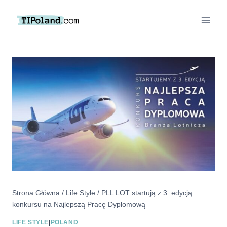
Przejdź
do
treści
Strona Główna
/
Life Style
/
PLL LOT startują z 3. edycją
konkursu na Najlepszą Pracę Dyplomową
LIFE STYLE
|
POLAND