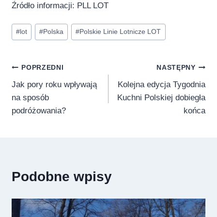
Źródło informacji: PLL LOT
Tagi
#
lot
#
Polska
#
Polskie Linie Lotnicze LOT
wpisu:
Nawigacja
POPRZEDNI
NASTĘPNY
Jak pory roku wpływają
Kolejna edycja Tygodnia
wpisu
na sposób
Kuchni Polskiej dobiegła
podróżowania?
końca
Podobne wpisy