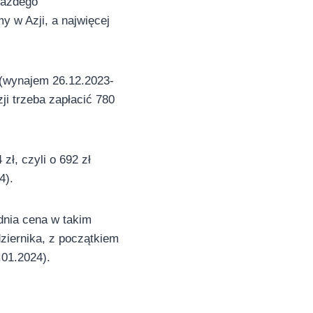
każdego
 w Azji, a najwięcej
 (wynajem 26.12.2023-
ji trzeba zapłacić 780
ł, czyli o 692 zł
4).
udnia cena w takim
ziernika, z początkiem
.01.2024).