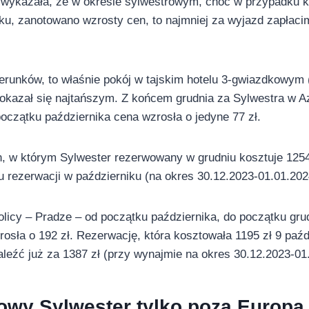
 wykazała, że w okresie sylwestrowym, choć w przypadku 
, zanotowano wzrosty cen, to najmniej za wyjazd zapłacimy
erunków, to właśnie pokój w tajskim hotelu 3-gwiazdkowym
okazał się najtańszym. Z końcem grudnia za Sylwestra w Az
początku października cena wzrosła o jedyne 77 zł.
, w którym Sylwester rezerwowany w grudniu kosztuje 1254 z
u rezerwacji w październiku (na okres 30.12.2023-01.01.202
tolicy – Pradze – od początku października, do początku gr
sła o 192 zł. Rezerwację, która kosztowała 1195 zł 9 paźd
leźć już za 1387 zł (przy wynajmie na okres 30.12.2023-01
owy Sylwester tylko poza Europą