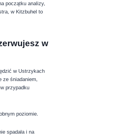
a początku analizy,
tra, w Kitzbuhel to
ezerwujesz w
pędzić w Ustrzykach
e ze śniadaniem,
ż w przypadku
dobnym poziomie.
ie spadała i na