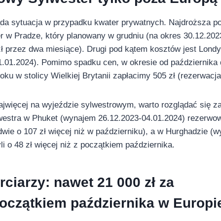
da sytuacja w przypadku kwater prywatnych. Najdroższa po
 w Pradze, który planowany w grudniu (na okres 30.12.202
zł przez dwa miesiące). Drugi pod kątem kosztów jest Lond
.01.2024). Pomimo spadku cen, w okresie od października 
u w stolicy Wielkiej Brytanii zapłacimy 505 zł (rezerwacja
jwięcej na wyjeździe sylwestrowym, warto rozglądać się z
ylwestra w Phuket (wynajem 26.12.2023-04.01.2024) rezerwo
dwie o 107 zł więcej niż w październiku), a w Hurghadzie (
li o 48 zł więcej niż z początkiem października.
arciarzy: nawet 21
000 zł za
oczątkiem października w Europi