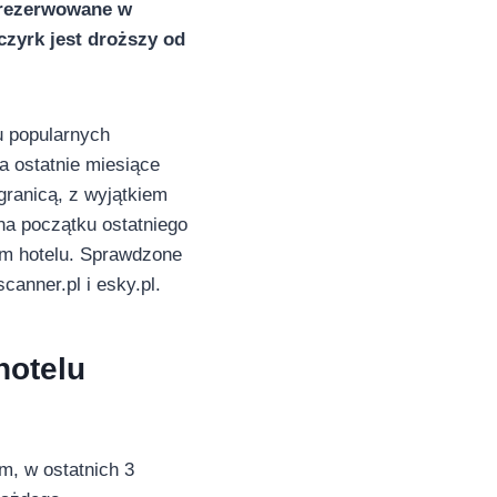
arezerwowane w
czyrk jest droższy od
u popularnych
a ostatnie miesiące
granicą, z wyjątkiem
na początku ostatniego
ym hotelu. Sprawdzone
canner.pl i esky.pl.
hotelu
m, w ostatnich 3