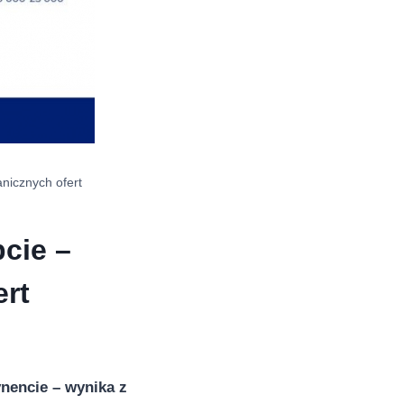
anicznych ofert
cie –
ert
ynencie – wynika z