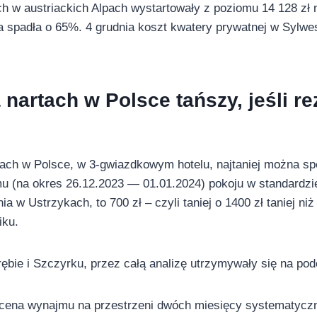
 w austriackich Alpach wystartowały z poziomu 14 128 zł n
a spadła o 65%. 4 grudnia koszt kwatery prywatnej w Sylwes
 nartach w Polsce tańszy, jeśli r
tach w Polsce, w 3-gwiazdkowym hotelu, najtaniej można s
u (na okres 26.12.2023 — 01.01.2024) pokoju w standardzi
a w Ustrzykach, to 700 zł – czyli taniej o 1400 zł taniej ni
iku.
ębie i Szczyrku, przez całą analizę utrzymywały się na po
 cena wynajmu na przestrzeni dwóch miesięcy systematyczn