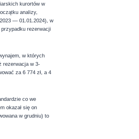
iarskich kurortów w
oczątku analizy,
.2023 — 01.01.2024), w
w przypadku rezerwacji
 wynajem, w których
ż rezerwacja w 3-
wować za 6 774 zł, a 4
andardzie co we
em okazał się on
rwowana w grudniu) to