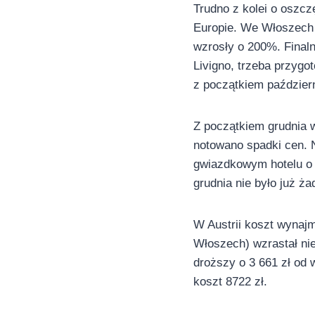
Trudno z kolei o oszc
Europie. We Włoszech 
wzrosły o 200%. Final
Livigno, trzeba przygot
z początkiem październ
Z początkiem grudnia 
notowano spadki cen. 
gwiazdkowym hotelu o 1
grudnia nie było już ża
W Austrii koszt wynaj
Włoszech) wzrastał nie
droższy o 3 661 zł od 
koszt 8722 zł.