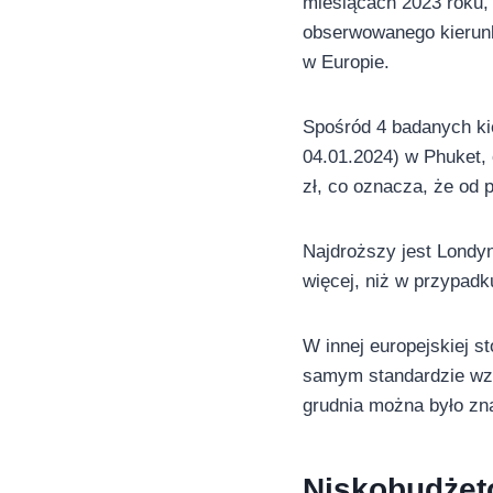
miesiącach 2023 roku,
obserwowanego kierunku
w Europie.
Spośród 4 badanych ki
04.01.2024) w Phuket, 
zł, co oznacza, że od 
Najdroższy jest Londyn
więcej, niż w przypadk
W innej europejskiej s
samym standardzie wzro
grudnia można było zna
Niskobudżet