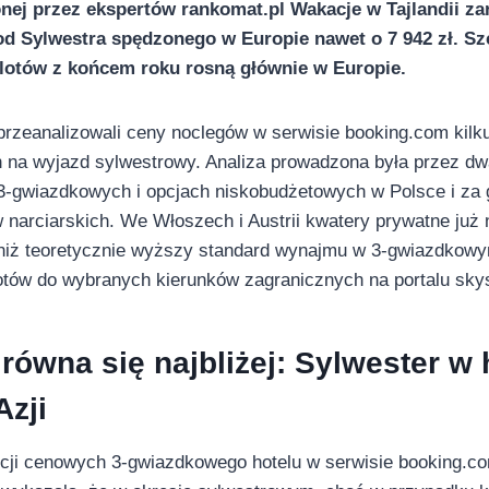
nej przez ekspertów rankomat.pl Wakacje w Tajlandii z
od Sylwestra spędzonego w Europie nawet o 7 942 zł. Sz
y lotów z końcem roku rosną głównie w Europie.
przeanalizowali ceny noclegów w serwisie booking.com kilk
 na wyjazd sylwestrowy. Analiza prowadzona była przez dw
 3-gwiazdkowych i opcjach niskobudżetowych w Polsce i za 
 narciarskich. We Włoszech i Austrii kwatery prywatne już 
 niż teoretycznie wyższy standard wynajmu w 3-gwiazdkow
otów do wybranych kierunków zagranicznych na portalu skys
 równa się najbliżej: Sylwester w 
Azji
pcji cenowych 3-gwiazdkowego hotelu w serwisie booking.co