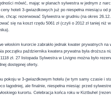
zędności mówić, mając w planach sylwestra w jednym z narc
ceny hoteli 3-gwiazdkowych już po niespełna miesiącu od p
nie, chcąc rezerwować Sylwestra w grudniu (na okres 26.12
ować się na koszt rzędu 5061 zł (czyli o 2012 zł taniej niż 
ika).
we włoskim kurorcie zabrakło jednak kwater prywatnych na
Na początku października kwatera prywatna była droższa ni
118 zł. 27 listopada Sylwestra w Livigno można było rezer
dnej dostępnej oferty.
mu pokoju w 3-gwiazdkowym hotelu (w tym samy czasie i st
co łagodniej, ale finalnie, niespełna miesiąc przed sylwestr
włoskiego kurortu. Celebracja końca roku w Kiztbuhel (reze