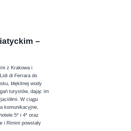
iatyckim –
ini z Krakowa i
idi di Ferrara do
asku, błękitnej wody
ań turystów, dając im
jaciółmi. W ciągu
nia komunikacyjne,
otele 5* i 4* oraz
e i Rimini powstały