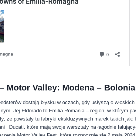
– Motor Valley: Modena – Bolonia
eedsterów dostają błysku w oczach, gdy usłyszą o włoskic
ym. Jej Eldorado to Emilia Romania – region, w którym pasj
ły, że powstały tu fabryki ekskluzywnych marek takich jak: 
ani i Ducati, które mają swoje warsztaty na łagodnie faluj
arzenia Motor Valley Fest, które rozpocznie się 2 maja 2024