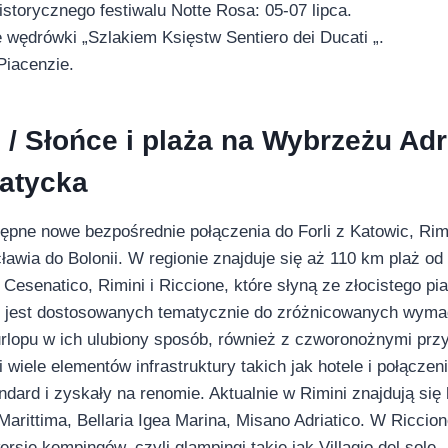
storycznego festiwalu Notte Rosa: 05-07 lipca.
 wędrówki „Szlakiem Księstw Sentiero dei Ducati „.
Piacenzie.
/ Słońce i plaża na Wybrzeżu Adr
iatycka
ępne nowe bezpośrednie połączenia do Forli z Katowic, Rim
wia do Bolonii. W regionie znajduje się aż 110 km plaż od L
 Cesenatico, Rimini i Riccione, które słyną ze złocistego pi
ch jest dostosowanych tematycznie do zróżnicowanych wymag
rlopu w ich ulubiony sposób, również z czworonożnymi przy
i wiele elementów infrastruktury takich jak hotele i połącze
dard i zyskały na renomie. Aktualnie w Rimini znajdują się h
Marittima, Bellaria Igea Marina, Misano Adriatico. W Riccion
sje kempingów, czyli glampingi takie jak Villagio del sole.