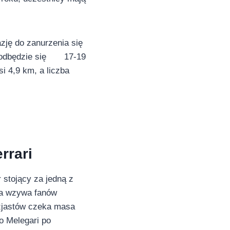
zję do zanurzenia się
e odbędzie się 17-19
i 4,9 km, a liczba
rrari
r stojący za jedną z
ia wzywa fanów
uzjastów czeka masa
o Melegari po