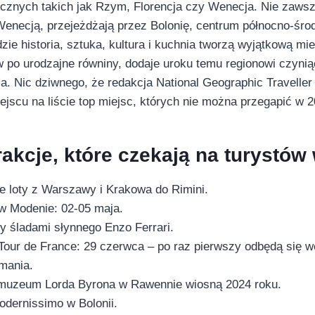
ycznych takich jak Rzym, Florencja czy Wenecja. Nie zaws
Wenecją, przejeżdżają przez Bolonię, centrum północno-śr
zie historia, sztuka, kultura i kuchnia tworzą wyjątkową m
w po urodzajne równiny, dodaje uroku temu regionowi czyni
. Nic dziwnego, że redakcja National Geographic Traveller 
jscu na liście top miejsc, których nie można przegapić w 2
rakcje, które czekają na turystów
 loty z Warszawy i Krakowa do Rimini.
 w Modenie: 02-05 maja.
 śladami słynnego Enzo Ferrari.
Tour de France: 29 czerwca – po raz pierwszy odbędą się 
omania.
muzeum Lorda Byrona w Rawennie wiosną 2024 roku.
dernissimo w Bolonii.