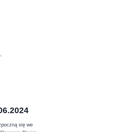
.
06.2024
ozpoczną się we