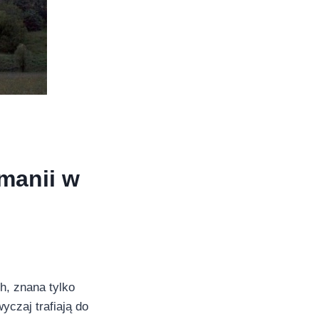
manii w
h, znana tylko
czaj trafiają do