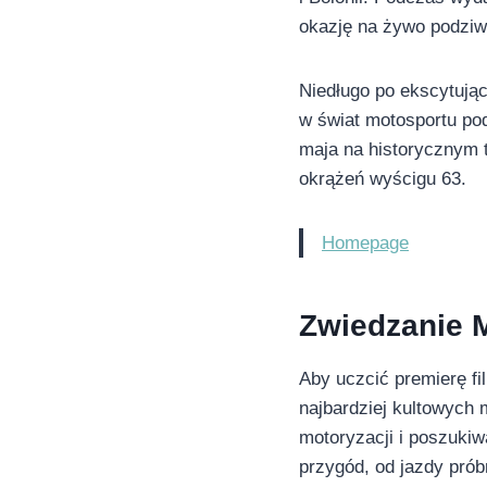
okazję na żywo podziwi
Niedługo po ekscytując
w świat motosportu p
maja na historycznym t
okrążeń wyścigu 63.
Homepage
Zwiedzanie 
Aby uczcić premierę fil
najbardziej kultowych
motoryzacji i poszuki
przygód, od jazdy prób