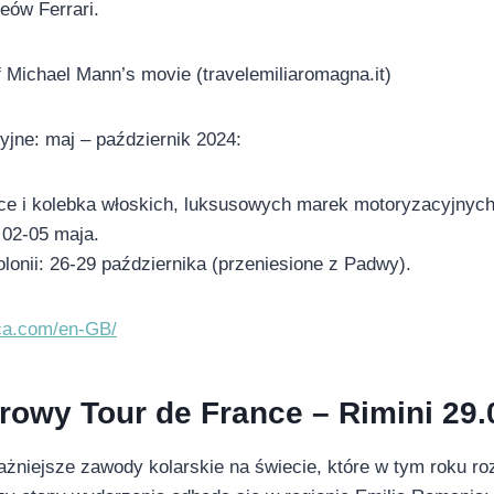
ów Ferrari.
of Michael Mann’s movie (travelemiliaromagna.it)
jne: maj – październik 2024:
rce i kolebka włoskich, luksusowych marek motoryzacyjnych
 02-05 maja.
olonii: 26-29 października (przeniesione z Padwy).
ca.com/en-GB/
owy Tour de France – Rimini 29.
ażniejsze zawody kolarskie na świecie, które w tym roku r