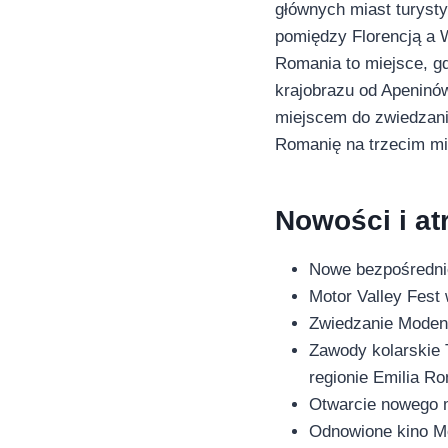
głównych miast turyst
pomiędzy Florencją a 
Romania to miejsce, gd
krajobrazu od Apeninó
miejscem do zwiedzania
Romanię na trzecim mie
Nowości i at
Nowe bezpośrednie
Motor Valley Fest
Zwiedzanie Modeny
Zawody kolarskie 
regionie Emilia R
Otwarcie nowego 
Odnowione kino Mo