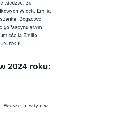
ze wiedząc, że
odkowych Włoch. Emilia
ieszankę. Bogactwo
ąc go fascynującym
umieściła Emilię
024 roku!
 w 2024 roku:
we Włoszech, w tym w