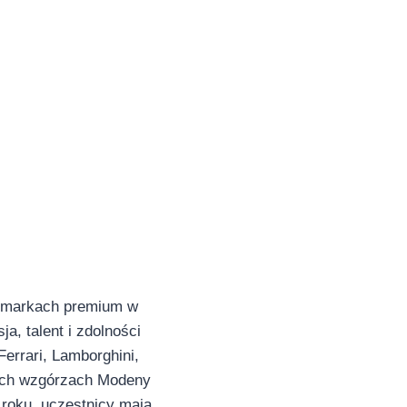
h markach premium w
a, talent i zdolności
Ferrari, Lamborghini,
ących wzgórzach Modeny
 roku, uczestnicy mają