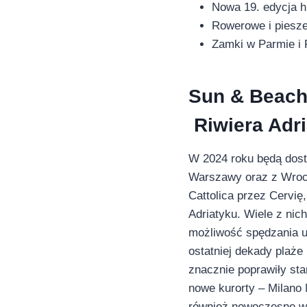
Nowa 19. edycja hi
Rowerowe i piesze
Zamki w Parmie i 
Sun & Beach 
Riwiera Adr
W 2024 roku będą dost
Warszawy oraz z Wrocła
Cattolica przez Cervię,
Adriatyku. Wiele z ni
możliwość spędzania u
ostatniej dekady plaże 
znacznie poprawiły stan
nowe kurorty – Milano 
również nowoczesne wer