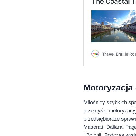
Motoryzacja 
Miłośnicy szybkich sp
przemyśle motoryzacyjn
przedsiębiorcze sprawi
Maserati, Dallara, Pag
i Bolonii. Podczas wyd