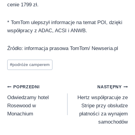
cenie 1799 zł.
* TomTom ulepszył informacje na temat POI, dzięki
współpracy z ADAC, ACSI i ANWB.
Źródło: informacja prasowa TomTom/ Newseria.pl
Tagi
#
podróże camperem
wpisu:
Nawigacja
POPRZEDNI
NASTĘPNY
Odwiedzamy hotel
Hertz współpracuje ze
wpisu
Rosewood w
Stripe przy obsłudze
Monachium
płatności za wynajem
samochodów