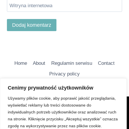
Witryna internetowa
Home
About
Regulamin serwisu
Contact
Privacy policy
Cenimy prywatność użytkowników
Używamy plików cookie, aby poprawić jakość przeglądania,
wyświetlać reklamy lub treści dostosowane do
Charakter Serwisu jest głównie informacyjny i ma na
indywidualnych potrzeb użytkowników oraz analizować ruch
celu bezpłatne udostępnianie wiadomości
na stronie. Kliknięcie przycisku „Akceptuj wszystkie” oznacza
turystycznych.
zgodę na wykorzystywanie przez nas plików cookie.