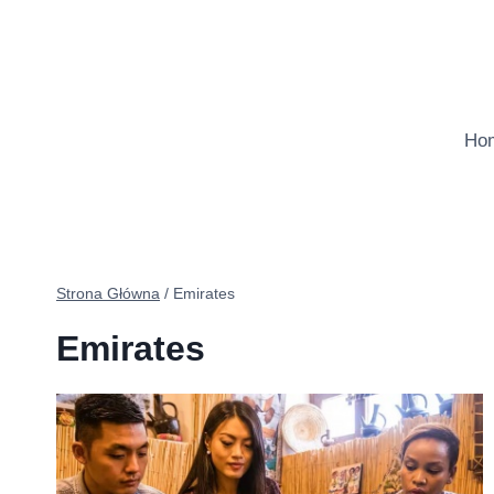
Przejdź
do
treści
Ho
Strona Główna
/
Emirates
Emirates