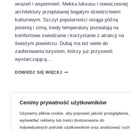
wrażeń i wspomnień. Mekka luksusu i nowoczesnej
architektury przeplatanej bogatym dziedzictwem
kulturowym. Szczyt popularności osiąga późną
jesienią i zimą, kiedy temperatury pozwalają na
komfortowe zwiedzanie i korzystanie z atrakcji na
świeżym powietrzu. Dubaj ma też wiele do
zaoferowania turystom, którzy już przyswoili
wystarczającą…
KAWY,
DOWIEDZ SIĘ WIĘCEJ
ILUZJI,
PEREŁ
I
PRZYSZŁOŚCI.
OTO
Cenimy prywatność użytkowników
NAJBARDZIEJ
Używamy plików cookie, aby poprawić jakość przeglądania,
WYJĄTKOWE
wyświetlać reklamy lub treści dostosowane do
MUZEA
W
indywidualnych potrzeb użytkowników oraz analizować ruch