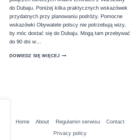
do Dubaju. Poniżej kilka praktycznych wskazówek
przydatnych przy planowaniu podróży. Pomocne
wskazówki Obywatele polscy nie potrzebują wizy,
by móc dostać się do Dubaju. Mogą tam przebywać
do 90 dni w…
ODWIEDŹ
DOWIEDZ SIĘ WIĘCEJ
DUBAJ
–
BEZPIECZNE
I
TĘTNIĄCE
ŻYCIEM
MIASTO
Home
About
Regulamin serwisu
Contact
Privacy policy