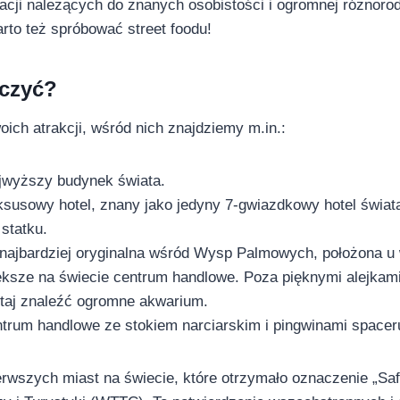
acji należących do znanych osobistości i ogromnej różnoro
rto też spróbować street foodu!
aczyć?
oich atrakcji, wśród nich znajdziemy m.in.:
ajwyższy budynek świata.
uksusowy hotel, znany jako jedyny 7-gwiazdkowy hotel świata
statku.
 najbardziej oryginalna wśród Wysp Palmowych, położona u
iększe na świecie centrum handlowe. Poza pięknymi alejkam
taj znaleźć ogromne akwarium.
ntrum handlowe ze stokiem narciarskim i pingwinami spacer
erwszych miast na świecie, które otrzymało oznaczenie „Saf