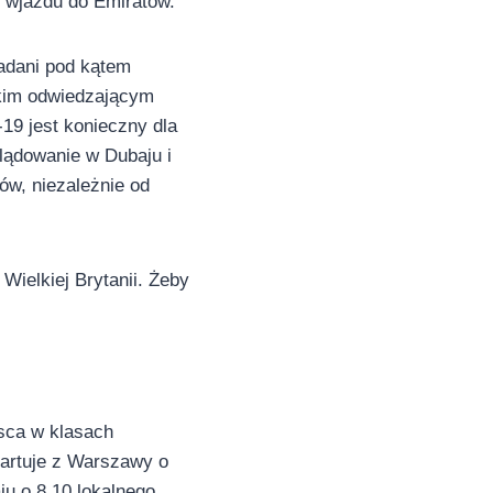
y wjazdu do Emiratów.
adani pod kątem
tkim odwiedzającym
19 jest konieczny dla
lądowanie w Dubaju i
ów, niezależnie od
Wielkiej Brytanii. Żeby
sca w klasach
tartuje z Warszawy o
ju o 8.10 lokalnego