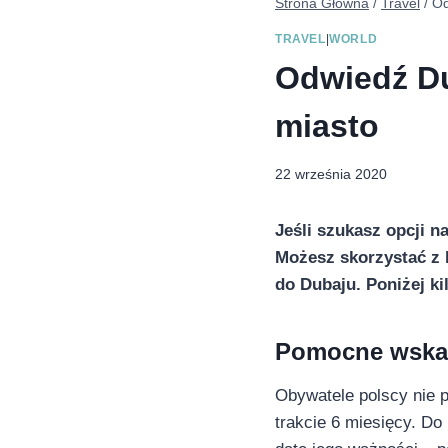
Strona Główna
/
Travel
/
Od
TRAVEL
|
WORLD
Odwiedź Du
miasto
22 września 2020
Jeśli szukasz opcji n
Możesz skorzystać z 
do Dubaju. Poniżej k
Pomocne wska
Obywatele polscy nie 
trakcie 6 miesięcy. Do