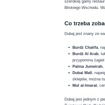
szerokiej gamy restaur
Bliskiego Wschodu. Wa
Co trzeba zob
Dubaj jest znany ze sw
Burdż Chalifa
, n
Burdż Al Arab
, l
przypomina żagiel 
Palma Jumeirah
,
Dubai Mall
, najw
sklepów, można tu
Mul al-Imarat
, ce
Dubaj jest jednym z pi