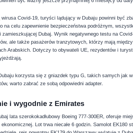
powinien być ważny jeszcze przynajmniej 6 miesięcy od dat
wirusa Covid-19, turyści lądujący w Dubaju powinni być zb
to na celu zapewnienie bezpieczeństwa podróżnym, wszys
i zamieszkującej Dubaj. Wynik negatywnego testu na Covid-
rów, ale także pasażerów tranzytowych, którzy mają między
h Arabskich. Dotyczy to obywateli UE, rezydentów i turyst
yjeżdżają.
ubaju korzysta się z gniazdek typu G, takich samych jak w 
tów, warto zabrać ze sobą odpowiedni adapter.
nie i wygodnie z Emirates
baj lata szerokokadłubowy Boeing 777-300ER, oferuje miej
i ekonomicznej. Lot trwa niecałe 6 godzin. Samolot EK180 s
 niedziele, rejs powrotny EK179 do Warszawy wylatuje z Duba