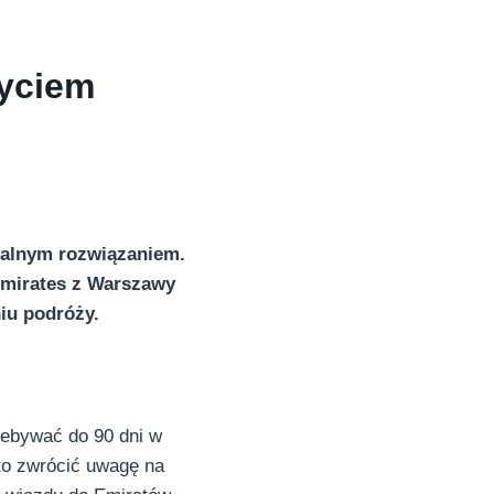
życiem
dealnym rozwiązaniem.
Emirates z Warszawy
iu podróży.
zebywać do 90 dni w
rto zwrócić uwagę na