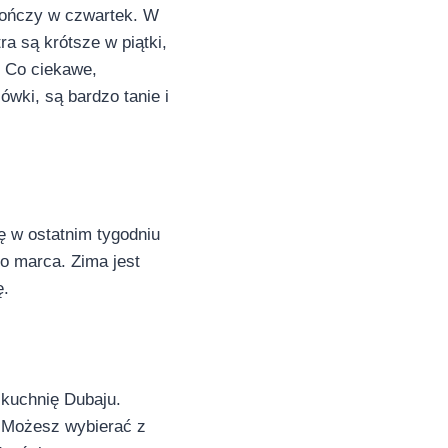
 kończy w czwartek. W
a są krótsze w piątki,
. Co ciekawe,
wki, są bardzo tanie i
ę w ostatnim tygodniu
do marca. Zima jest
ę.
 kuchnię Dubaju.
. Możesz wybierać z