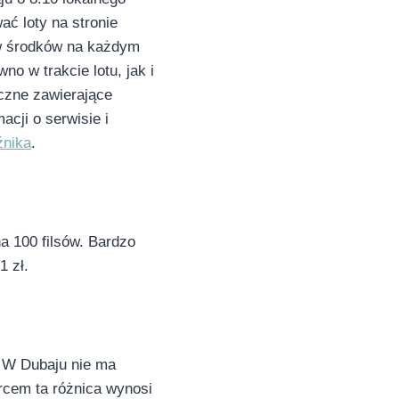
ać loty na stronie
aw środków na każdym
o w trakcie lotu, jak i
czne zawierające
acji o serwisie i
źnika
.
a 100 filsów. Bardzo
1 zł.
. W Dubaju nie ma
rcem ta różnica wynosi