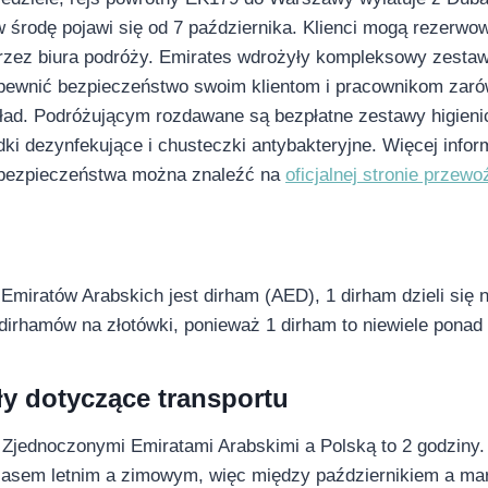
 środę pojawi się od 7 października. Klienci mogą rezerwow
rzez biura podróży. Emirates wdrożyły kompleksowy zest
pewnić bezpieczeństwo swoim klientom i pracownikom zarówn
ład. Podróżującym rozdawane są bezpłatne zestawy higieni
ki dezynfekujące i chusteczki antybakteryjne. Więcej inform
bezpieczeństwa można znaleźć na
oficjalnej stronie przewo
miratów Arabskich jest dirham (AED), 1 dirham dzieli się n
 dirhamów na złotówki, ponieważ 1 dirham to niewiele ponad 
ły dotyczące transportu
Zjednoczonymi Emiratami Arabskimi a Polską to 2 godziny
zasem letnim a zimowym, więc między październikiem a ma