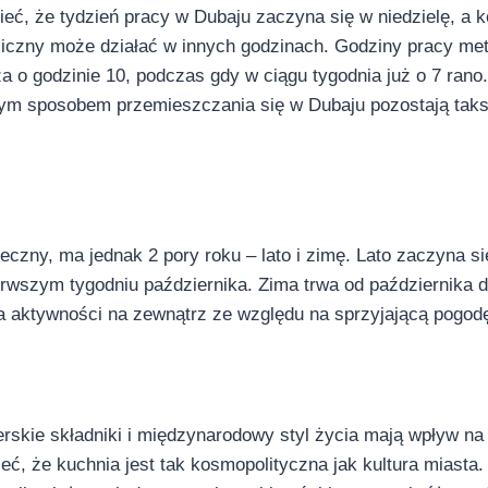
ieć, że tydzień pracy w Dubaju zaczyna się w niedzielę, a
iczny może działać w innych godzinach. Godziny pracy metr
a o godzinie 10, podczas gdy w ciągu tygodnia już o 7 rano
ym sposobem przemieszczania się w Dubaju pozostają taksó
eczny, ma jednak 2 pory roku – lato i zimę. Lato zaczyna si
erwszym tygodniu października. Zima trwa od października 
aktywności na zewnątrz ze względu na sprzyjającą pogod
erskie składniki i międzynarodowy styl życia mają wpływ na
ć, że kuchnia jest tak kosmopolityczna jak kultura miasta