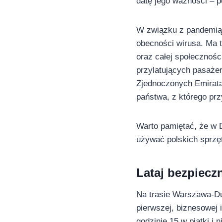
datę jego ważności – 
W związku z pandemią 
obecności wirusa. Ma 
oraz całej społecznośc
przylatujących pasaże
Zjednoczonych Emiratac
państwa, z którego prz
Warto pamiętać, że w D
używać polskich sprzę
Lataj bezpiecz
Na trasie Warszawa-Du
pierwszej, biznesowej 
godzinie 15 w piątki i