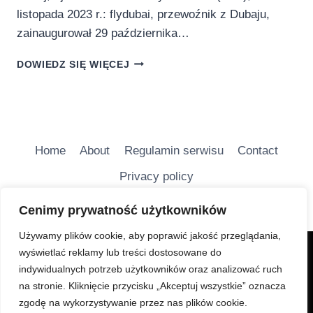
listopada 2023 r.: flydubai, przewoźnik z Dubaju,
zainaugurował 29 października…
FLYDUBAI
DOWIEDZ SIĘ WIĘCEJ
URUCHAMIA
BEZPOŚREDNIE
LOTY
Z
POZNANIA
DO
Home
About
Regulamin serwisu
Contact
DUBAJU
Privacy policy
Cenimy prywatność użytkowników
Używamy plików cookie, aby poprawić jakość przeglądania,
wyświetlać reklamy lub treści dostosowane do
Charakter Serwisu jest głównie informacyjny i ma na
indywidualnych potrzeb użytkowników oraz analizować ruch
celu bezpłatne udostępnianie wiadomości
na stronie. Kliknięcie przycisku „Akceptuj wszystkie” oznacza
turystycznych.
zgodę na wykorzystywanie przez nas plików cookie.