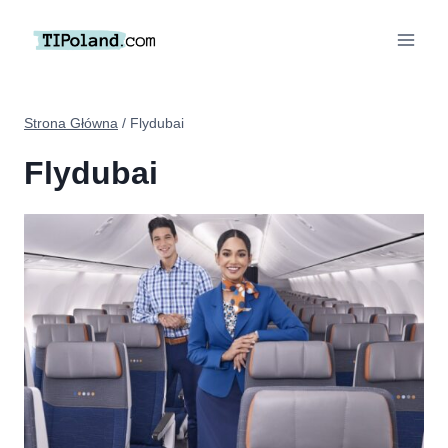
Przejdź
do
treści
Strona Główna
/
Flydubai
Flydubai