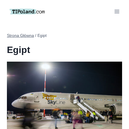
Przejdź
do
treści
Strona Główna
/
Egipt
Egipt