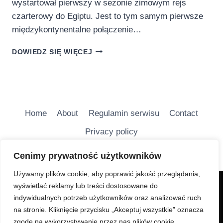
wystartował pierwszy w sezonie zimowym rejs
czarterowy do Egiptu. Jest to tym samym pierwsze
międzykontynentalne połączenie…
LOTNISKO
DOWIEDZ SIĘ WIĘCEJ
WARSZAWA-
RADOM:
Z
RADOMIA
DO
EGIPTU
Home
About
Regulamin serwisu
Contact
Privacy policy
Cenimy prywatność użytkowników
Używamy plików cookie, aby poprawić jakość przeglądania,
wyświetlać reklamy lub treści dostosowane do
Charakter Serwisu jest głównie informacyjny i ma na
indywidualnych potrzeb użytkowników oraz analizować ruch
celu bezpłatne udostępnianie wiadomości
na stronie. Kliknięcie przycisku „Akceptuj wszystkie” oznacza
turystycznych.
zgodę na wykorzystywanie przez nas plików cookie.