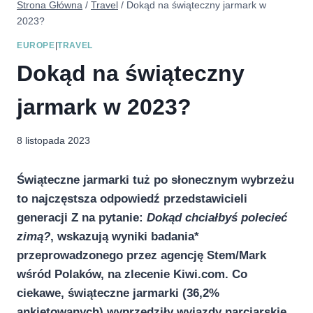
Strona Główna
/
Travel
/
Dokąd na świąteczny jarmark w
2023?
EUROPE
|
TRAVEL
Dokąd na świąteczny
jarmark w 2023?
8 listopada 2023
Świąteczne jarmarki tuż po słonecznym wybrzeżu
to najczęstsza odpowiedź przedstawicieli
generacji Z na pytanie:
Dokąd chciałbyś polecieć
zimą?
, wskazują wyniki badania*
przeprowadzonego przez agencję Stem/Mark
wśród Polaków, na zlecenie Kiwi.com. Co
ciekawe, świąteczne jarmarki (36,2%
ankietowanych) wyprzedziły wyjazdy narciarskie