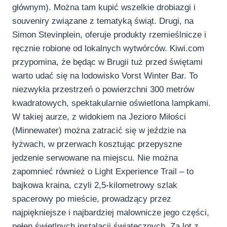
głównym). Można tam kupić wszelkie drobiazgi i
souveniry związane z tematyką świąt. Drugi, na
Simon Stevinplein, oferuje produkty rzemieślnicze i
ręcznie robione od lokalnych wytwórców. Kiwi.com
przypomina, że będąc w Brugii tuż przed świętami
warto udać się na lodowisko Vorst Winter Bar. To
niezwykła przestrzeń o powierzchni 300 metrów
kwadratowych, spektakularnie oświetlona lampkami.
W takiej aurze, z widokiem na Jezioro Miłości
(Minnewater) można zatracić się w jeździe na
łyżwach, w przerwach kosztując przepyszne
jedzenie serwowane na miejscu. Nie można
zapomnieć również o Light Experience Trail – to
bajkowa kraina, czyli 2,5-kilometrowy szlak
spacerowy po mieście, prowadzący przez
najpiękniejsze i najbardziej malownicze jego części,
pełen świetlnych instalacji świątecznych. Za lot z