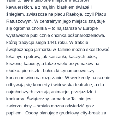
Tallin to latem ulubione miejsce wieczorów
kawalerskich, a zimą lśni blaskiem świateł i
śniegiem, zwłaszcza na placu Raekoja, czyli Placu
Ratuszowym. W centralnym jego miejscu znajduje
się ogromna choinka – to najstarsza w Europie
wystawiona publicznie choinka bożonarodzeniowa,
której tradycja sięga 1441 roku. W trakcie
świątecznego jarmarku w Tallinie można skosztować
lokalnych potraw, jak kaszanki, kaczych udek,
kiszonej kapusty, a także wielu przysmaków na
słodko: pierniczki, bułeczki cynamonowe czy
korzenne wino na rozgrzanie. W weekendy na scenie
odbywają się koncerty i widowiska teatralne, a dla
najmłodszych czekają animacje, przejażdżki i
konkursy. Świąteczny jarmark w Tallinie jest
zwierzolubny – śmiało można odwiedzić go z
pupilem. Osoby planujące grudniowy city-break za