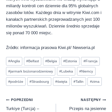
miliardy kontroli cen dziennie dla 95% globalnych
zasobów lotów. Każdego dnia w witrynie Kiwi.com i
kanałach partnerskich przeprowadzanych jest 100
milionów wyszukiwań. Dziennie średnio sprzedaje
się ponad 70 000 miejsc.
Źródło: informacja prasowa Kiwi.pl/ Newseria.pl
Tagi
#
Anglia
#
Belfast
#
Belgia
#
Estonia
#
Francja
wpisu:
#
jarmark bożonarodzeniowy
#
Lubeka
#
Niemcy
#
podróże
#
Strasbourg
#
święta
#
Tallin
#
zima
Nawigacja
POPRZEDNI
NASTĘPNY
Turkiye (Turcja) –
Przepis na jesienne
wpisu