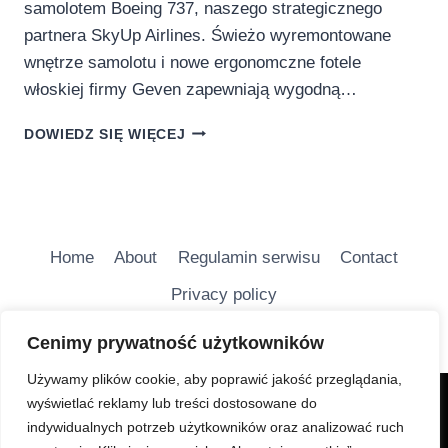
samolotem Boeing 737, naszego strategicznego
partnera SkyUp Airlines. Świeżo wyremontowane
wnętrze samolotu i nowe ergonomczne fotele
włoskiej firmy Geven zapewniają wygodną…
JOIN
DOWIEDZ SIĘ WIĘCEJ
UP!
OTWIERA
NOWY
KIERUNEK:
Z
POLSKI
Home
About
Regulamin serwisu
Contact
BEZPOŚREDNIO
Privacy policy
NA
SŁONECZNY
ZANZIBAR
Cenimy prywatność użytkowników
Używamy plików cookie, aby poprawić jakość przeglądania,
wyświetlać reklamy lub treści dostosowane do
Charakter Serwisu jest głównie informacyjny i ma na
indywidualnych potrzeb użytkowników oraz analizować ruch