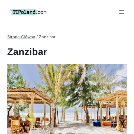
Przejdź
do
treści
Strona Główna
/
Zanzibar
Zanzibar