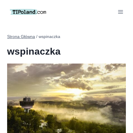
Przejdź
do
treści
Strona Główna
/
wspinaczka
wspinaczka