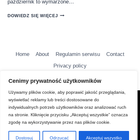
październik to wymarzone…
JESIEŃ
DOWIEDZ SIĘ WIĘCEJ
W
GÓRACH!
POMYSŁY
NA
AKTYWNY
WYPOCZYNEK
Home
About
Regulamin serwisu
Contact
Privacy policy
Cenimy prywatność użytkowników
Używamy plików cookie, aby poprawić jakość przeglądania,
wyświetlać reklamy lub treści dostosowane do
Charakter Serwisu jest głównie informacyjny i ma na
indywidualnych potrzeb użytkowników oraz analizować ruch
celu bezpłatne udostępnianie wiadomości
na stronie. Kliknięcie przycisku „Akceptuj wszystkie” oznacza
turystycznych.
zgodę na wykorzystywanie przez nas plików cookie.
© 2026
Dostosuj
Odrzucać
Akceptuj wszystko