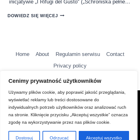
inicjatywie „I Rifugi del Gusto” („Schroniska pełne…
JESIEŃ
DOWIEDZ SIĘ WIĘCEJ
MOŻLIWOŚCI
W
TRYDENCKICH
DOLOMITACH
Home
About
Regulamin serwisu
Contact
Privacy policy
Cenimy prywatność użytkowników
Używamy plików cookie, aby poprawić jakość przeglądania,
wyświetlać reklamy lub treści dostosowane do
Charakter Serwisu jest głównie informacyjny i ma na
indywidualnych potrzeb użytkowników oraz analizować ruch
celu bezpłatne udostępnianie wiadomości
na stronie. Kliknięcie przycisku „Akceptuj wszystkie” oznacza
turystycznych.
zgodę na wykorzystywanie przez nas plików cookie.
© 2026
Dostosuj
Odrzucać
Akceptuj wszystko