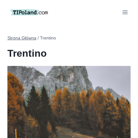
Przejdź
do
treści
Strona Główna
/
Trentino
Trentino