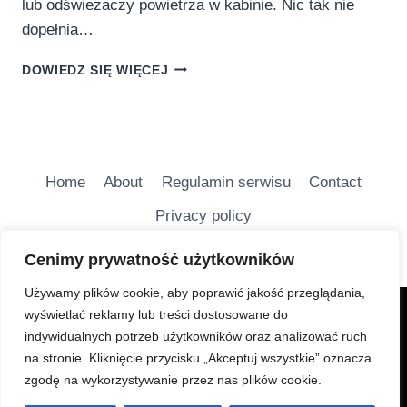
lub odświeżaczy powietrza w kabinie. Nic tak nie
dopełnia…
ODKRYJ
DOWIEDZ SIĘ WIĘCEJ
NOWY
WYMIAR
PODRÓŻY!
Home
About
Regulamin serwisu
Contact
Privacy policy
Cenimy prywatność użytkowników
Używamy plików cookie, aby poprawić jakość przeglądania,
wyświetlać reklamy lub treści dostosowane do
Charakter Serwisu jest głównie informacyjny i ma na
indywidualnych potrzeb użytkowników oraz analizować ruch
celu bezpłatne udostępnianie wiadomości
na stronie. Kliknięcie przycisku „Akceptuj wszystkie” oznacza
turystycznych.
zgodę na wykorzystywanie przez nas plików cookie.