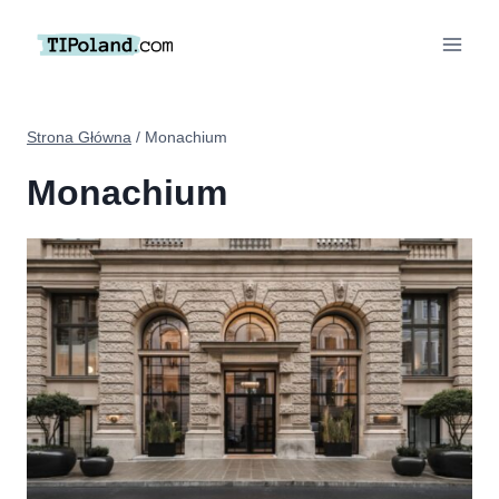
Przejdź
do
treści
Strona Główna
/
Monachium
Monachium