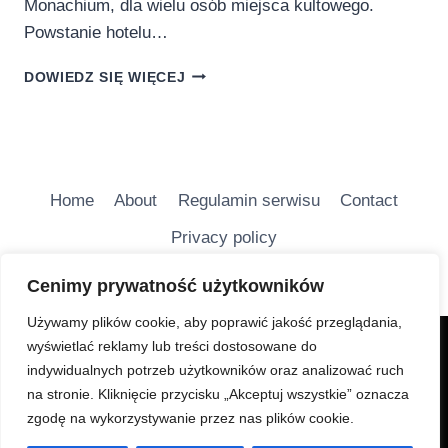
Monachium, dla wielu osób miejsca kultowego.
Powstanie hotelu…
ODWIEDZAMY
DOWIEDZ SIĘ WIĘCEJ
HOTEL
ROSEWOOD
W
MONACHIUM
Home
About
Regulamin serwisu
Contact
Privacy policy
Cenimy prywatność użytkowników
Używamy plików cookie, aby poprawić jakość przeglądania,
wyświetlać reklamy lub treści dostosowane do
Charakter Serwisu jest głównie informacyjny i ma na
indywidualnych potrzeb użytkowników oraz analizować ruch
celu bezpłatne udostępnianie wiadomości
na stronie. Kliknięcie przycisku „Akceptuj wszystkie” oznacza
turystycznych.
zgodę na wykorzystywanie przez nas plików cookie.