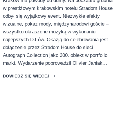
Kraków ma powody do dumy. Na początku grudnia
w prestiżowym krakowskim hotelu Stradom House
odbył się wyjątkowy event. Niezwykłe efekty
wizualne, pokaz mody, międzynarodowi goście –
wszystko okraszone muzyką w wykonaniu
najlepszych DJ-ów. Okazją do celebrowania jest
dołączenie przez Stradom House do sieci
Autograph Collection jako 300. obiekt w portfolio
marki. Wydarzenie poprowadził Olivier Janiak,…
STRADOM
DOWIEDZ SIĘ WIĘCEJ
HOUSE
300.
HOTELEM
ŚWIATOWEJ
LUKSUSOWEJ
SIECI
AUTOGRAPH
COLLECTION
BY