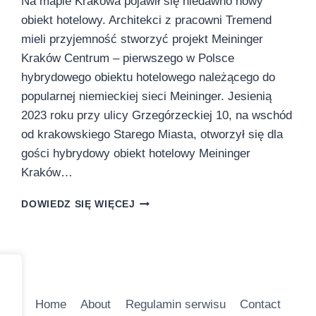
Na mapie Krakowa pojawił się niedawno nowy
obiekt hotelowy. Architekci z pracowni Tremend
mieli przyjemność stworzyć projekt Meininger
Kraków Centrum – pierwszego w Polsce
hybrydowego obiektu hotelowego należącego do
popularnej niemieckiej sieci Meininger. Jesienią
2023 roku przy ulicy Grzegórzeckiej 10, na wschód
od krakowskiego Starego Miasta, otworzył się dla
gości hybrydowy obiekt hotelowy Meininger
Kraków…
MEININGER
DOWIEDZ SIĘ WIĘCEJ
KRAKÓW
CENTRUM.
NOWOCZESNOŚĆ
I
SENTYMENTALNA
PODRÓŻ
Home
About
Regulamin serwisu
Contact
PO