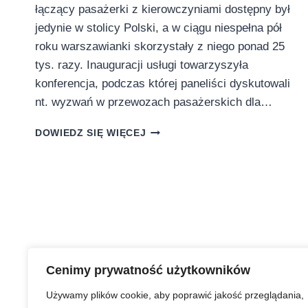
łączący pasażerki z kierowczyniami dostępny był
jedynie w stolicy Polski, a w ciągu niespełna pół
roku warszawianki skorzystały z niego ponad 25
tys. razy. Inauguracji usługi towarzyszyła
konferencja, podczas której paneliści dyskutowali
nt. wyzwań w przewozach pasażerskich dla…
NOWA
DOWIEDZ SIĘ WIĘCEJ
USŁUGA
TAXI
TYLKO
DLA
KOBIET
–
W
KRAKOWIE
RUSZA
Cenimy prywatność użytkowników
UBER
BY
Używamy plików cookie, aby poprawić jakość przeglądania,
WOMEN