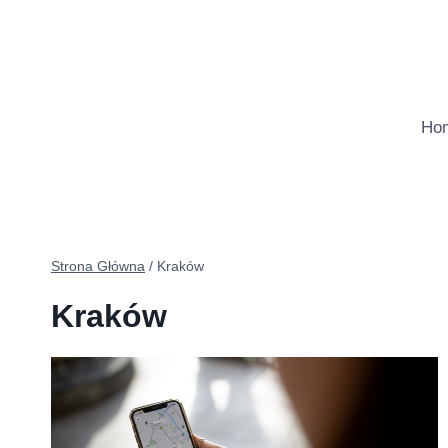
Przejdź
do
treści
Ho
Strona Główna
/
Kraków
Kraków